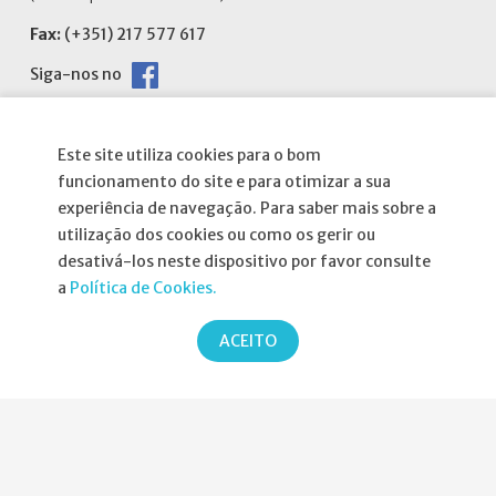
Fax:
(+351) 217 577 617
Siga-nos no
Este site utiliza cookies para o bom
funcionamento do site e para otimizar a sua
Informações
experiência de navegação. Para saber mais sobre a
utilização dos cookies ou como os gerir ou
desativá-los neste dispositivo por favor consulte
Atribuição da Bolsa SPND
a
Política de Cookies.
Agenda
ACEITO
Política de Privacidade
Parcerias