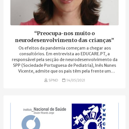
“Preocupa-nos muito o
neurodesenvolvimento das crianças”
Os efeitos da pandemia começam a chegar aos
consultórios. Em entrevista ao EDUCARE.PT, a
responsável pela secção de neurodesenvolvimento da
SPP (Sociedade Portuguesa de Pediatria), Inês Nunes
Vicente, admite que os pais têm pela frente um
enorme desafio: promover o brincar livre e “sem
SPND
14/05/2021
regras”, para combater o rasto de isolamento social
deixado pelo vírus.