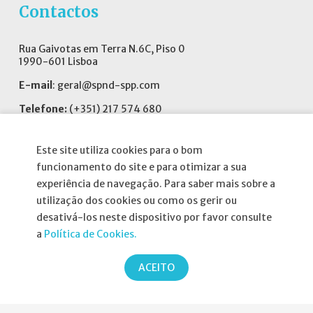
Contactos
Rua Gaivotas em Terra N.6C, Piso 0
1990-601 Lisboa
E-mail
:
geral@spnd-spp.com
Telefone:
(+351) 217 574 680
(Chamada para a rede fixa nacional)
Fax:
(+351) 217 577 617
Este site utiliza cookies para o bom
funcionamento do site e para otimizar a sua
Siga-nos no
experiência de navegação. Para saber mais sobre a
utilização dos cookies ou como os gerir ou
desativá-los neste dispositivo por favor consulte
a
Política de Cookies.
Informações
ACEITO
Atribuição da Bolsa SPND