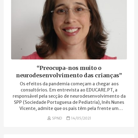
“Preocupa-nos muito o
neurodesenvolvimento das crianças”
Os efeitos da pandemia começam a chegar aos
consultórios. Em entrevista ao EDUCARE.PT, a
responsável pela secção de neurodesenvolvimento da
SPP (Sociedade Portuguesa de Pediatria), Inês Nunes
Vicente, admite que os pais têm pela frente um
enorme desafio: promover o brincar livre e “sem
SPND
14/05/2021
regras”, para combater o rasto de isolamento social
deixado pelo vírus.