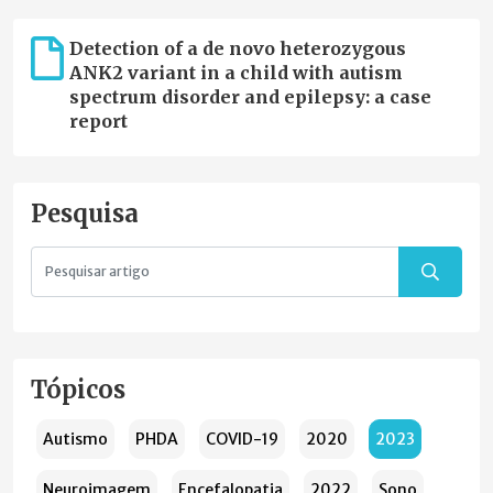
Detection of a de novo heterozygous
ANK2 variant in a child with autism
spectrum disorder and epilepsy: a case
report
Pesquisa
Tópicos
Autismo
PHDA
COVID-19
2020
2023
Neuroimagem
Encefalopatia
2022
Sono