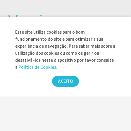
Informações
Este site utiliza cookies para o bom
Atribuição da Bolsa SPND
funcionamento do site e para otimizar a sua
Agenda
experiência de navegação. Para saber mais sobre a
utilização dos cookies ou como os gerir ou
Política de Privacidade
desativá-los neste dispositivo por favor consulte
a
Política de Cookies.
ACEITO
Parcerias