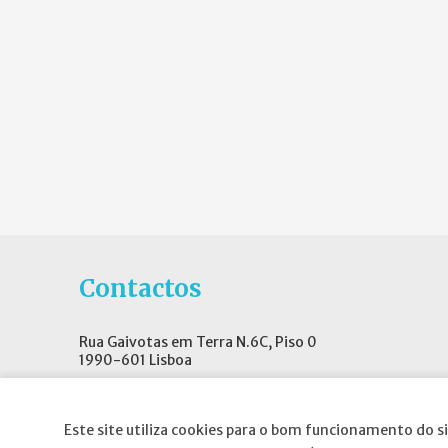
Contactos
Rua Gaivotas em Terra N.6C, Piso 0
1990-601 Lisboa
E-mail
:
geral@spnd-spp.com
Telefone:
(+351) 217 574 680
Este site utiliza cookies para o bom funcionamento do si
(Chamada para a rede fixa nacional)