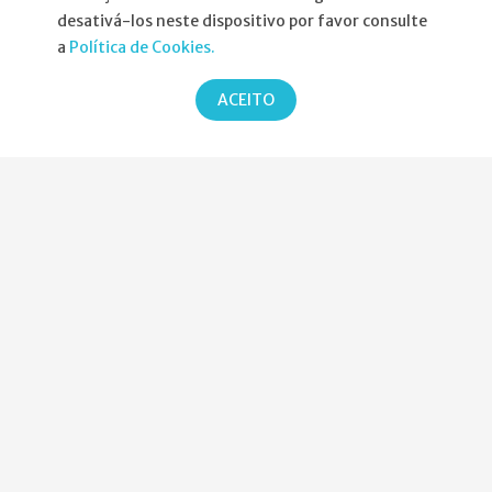
Informações
desativá-los neste dispositivo por favor consulte
a
Política de Cookies.
Atribuição da Bolsa SPND
ACEITO
Agenda
Política de Privacidade
Parcerias