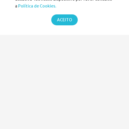
a
Política de Cookies.
Atribuição da Bolsa SPND
ACEITO
Agenda
Política de Privacidade
Parcerias