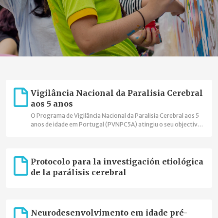
Vigilância Nacional da Paralisia Cerebral
aos 5 anos
O Programa de Vigilância Nacional da Paralisia Cerebral aos 5
anos de idade em Portugal (PVNPC5A) atingiu o seu objectivo
de cobertura nacional, está integrado na Surveillance of
Cerebral Palsy in Europe (SCPE), onde foi o primeiro registo
com cobertura nacional, e assinou o acordo de cooperação
com o Joint Research Centre da Comissão Europeia para
Protocolo para la investigación etiológica
integrar a Plataforma Europeia de Registos de Doenças
de la parálisis cerebral
Raras."
Neurodesenvolvimento em idade pré-