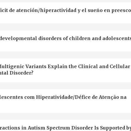
icit de atención/hiperactividad y el sueño en preesc
developmental disorders of children and adolescent
ultigenic Variants Explain the Clinical and Cellular
tal Disorder?
escentes com Hiperatividade/Défice de Atenção na
actions in Autism Spectrum Disorder Is Supported b