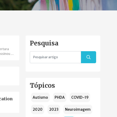
Pesquisa
ertura
assinou o
enças
Tópicos
Autismo
PHDA
COVID-19
cation
2020
2023
Neuroimagem