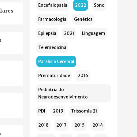
Encefalopatia
2022
Sono
olares
Farmacologia
Genética
Epilepsia
2021
Linguagem
s
Telemedicina
Paralisia Cerebral
Prematuridade
2016
Pediatria do
Neurodesenvolvimento
PDI
2019
Trissomia 21
2018
2017
2015
2014
y