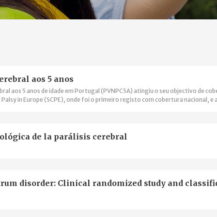
erebral aos 5 anos
ebral aos 5 anos de idade em Portugal (PVNPC5A) atingiu o seu objectivo de cob
l Palsy in Europe (SCPE), onde foi o primeiro registo com cobertura nacional, e 
 da Comissão Europeia para integrar a Plataforma Europeia de Registos de Do
ológica de la parálisis cerebral
rum disorder: Clinical randomized study and classifi