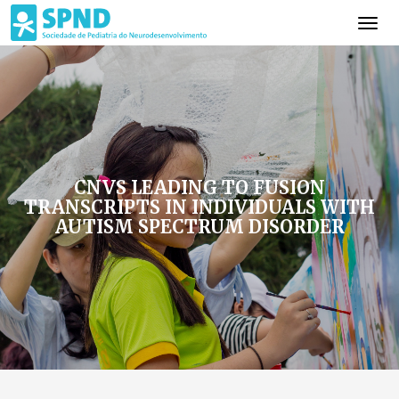
CNVS LEADING TO FUSION
TRANSCRIPTS IN INDIVIDUALS WITH
AUTISM SPECTRUM DISORDER