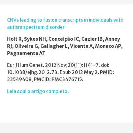
CNVs leading to fusion transcripts in individuals with
autism spectrum disorder
Holt R, Sykes NH, Conceição IC, Cazier JB, Anney
RJ, Oliveira G, Gallagher L, Vicente A, Monaco AP,
Pagnamenta AT
Eur J Hum Genet. 2012 Nov;20(11):1141-7. doi:
10.1038/ejhg.2012.73. Epub 2012 May 2. PMID:
22549408; PMCID: PMC3476715.
Leia aqui o artigo completo.