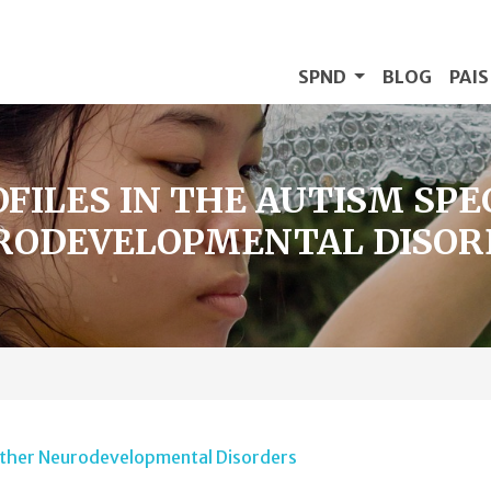
SPND
BLOG
PAI
OFILES IN THE AUTISM SP
RODEVELOPMENTAL DISOR
d Other Neurodevelopmental Disorders