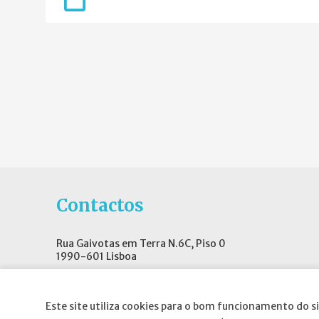
Contactos
Rua Gaivotas em Terra N.6C, Piso 0
1990-601 Lisboa
E-mail
:
geral@spnd-spp.com
Telefone:
(+351) 217 574 680
Este site utiliza cookies para o bom funcionamento do si
(Chamada para a rede fixa nacional)