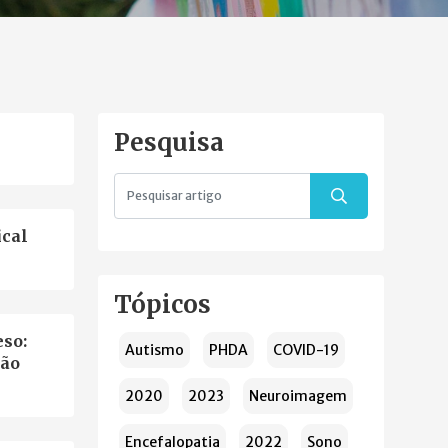
Pesquisa
ical
Tópicos
so:
Autismo
PHDA
COVID-19
ção
2020
2023
Neuroimagem
Encefalopatia
2022
Sono